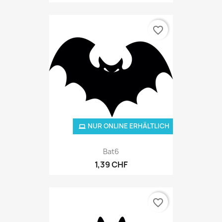
favorite_border
NUR ONLINE ERHÄLTLICH
Bat6
1,39 CHF
favorite_border