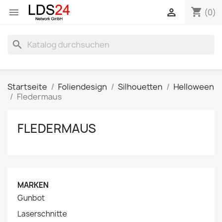
shopping_cart


(0)
search
Startseite
Foliendesign
Silhouetten
Helloween
Fledermaus
FLEDERMAUS
MARKEN
Gunbot
Laserschnitte