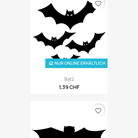
favorite_border
NUR ONLINE ERHÄLTLICH
Bat2
1,39 CHF
favorite_border