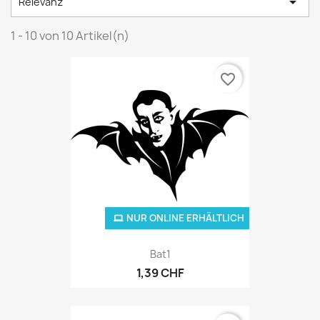

Relevanz
1 - 10 von 10 Artikel(n)
favorite_border
NUR ONLINE ERHÄLTLICH
Bat1
1,39 CHF