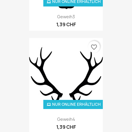
NUR ONLINE ERHÄLTLICH
Geweih3
1,39 CHF
favorite_border
NUR ONLINE ERHÄLTLICH
Geweih4
1,39 CHF