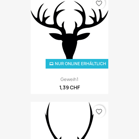
favorite_border
NUR ONLINE ERHÄLTLICH
Geweih1
1,39 CHF
favorite_border