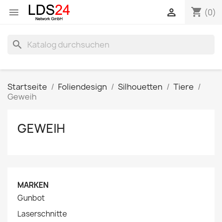
shopping_cart


(0)
search
Startseite
Foliendesign
Silhouetten
Tiere
Geweih
GEWEIH
MARKEN
Gunbot
Laserschnitte