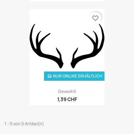
favorite_border
NUR ONLINE ERHÄLTLICH
Geweih5
1,39 CHF
1 - 5 von 5 Artikel(n)