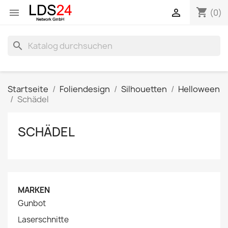
shopping_cart


(0)
search
Startseite
Foliendesign
Silhouetten
Helloween
Schädel
SCHÄDEL
MARKEN
Gunbot
Laserschnitte