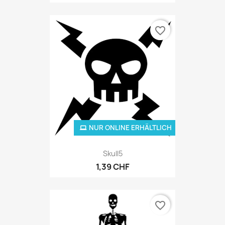
favorite_border
NUR ONLINE ERHÄLTLICH
Skull5
1,39 CHF
favorite_border