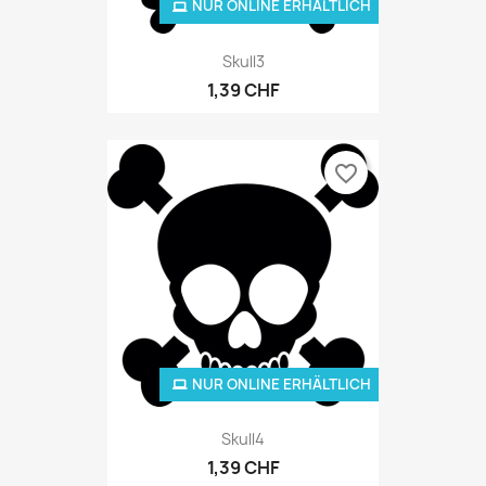
NUR ONLINE ERHÄLTLICH
Skull3
1,39 CHF
favorite_border
NUR ONLINE ERHÄLTLICH
Skull4
1,39 CHF