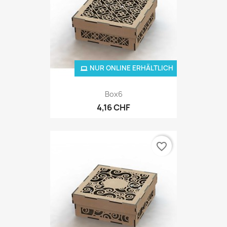
NUR ONLINE ERHÄLTLICH
Box6
4,16 CHF
favorite_border