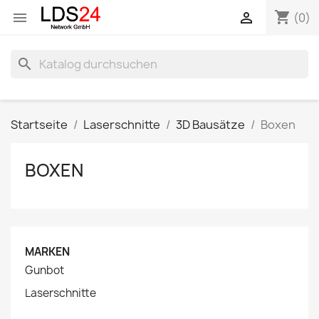
shopping_cart


(0)
search
Startseite
Laserschnitte
3D Bausätze
Boxen
BOXEN
MARKEN
Gunbot
Laserschnitte