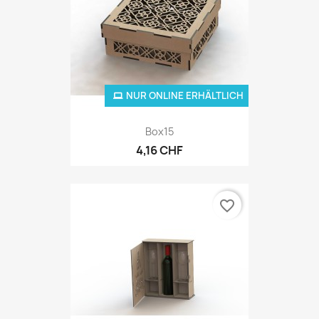
NUR ONLINE ERHÄLTLICH
Box15
4,16 CHF
favorite_border