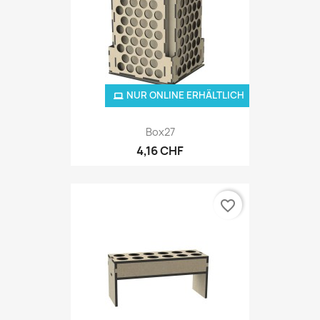
NUR ONLINE ERHÄLTLICH
Box27
4,16 CHF
favorite_border