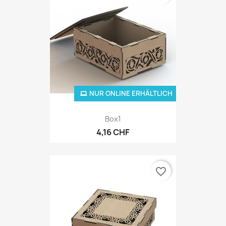
NUR ONLINE ERHÄLTLICH
Box1
4,16 CHF
favorite_border