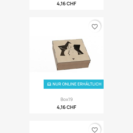
4,16 CHF
favorite_border
NUR ONLINE ERHÄLTLICH
Box19
4,16 CHF
favorite_border