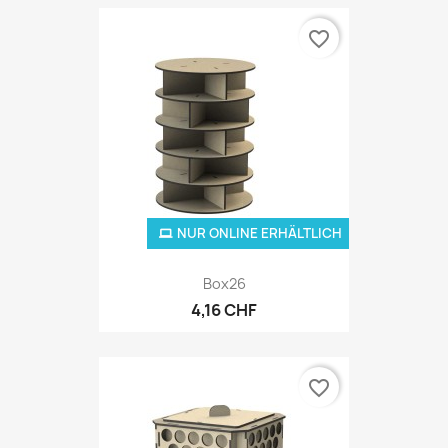
favorite_border
NUR ONLINE ERHÄLTLICH
Box26
4,16 CHF
favorite_border