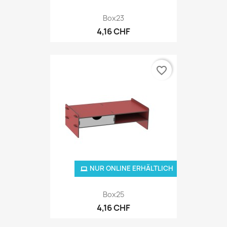
Box23
4,16 CHF
favorite_border
NUR ONLINE ERHÄLTLICH
Box25
4,16 CHF