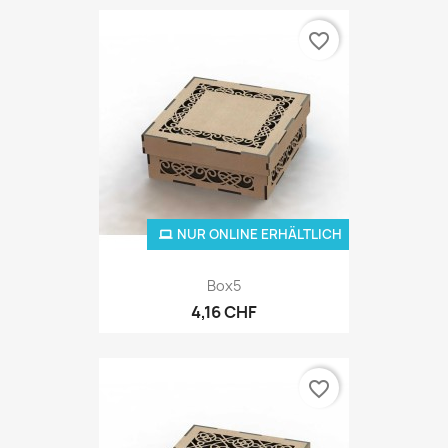
favorite_border
NUR ONLINE ERHÄLTLICH
Box5
4,16 CHF
favorite_border