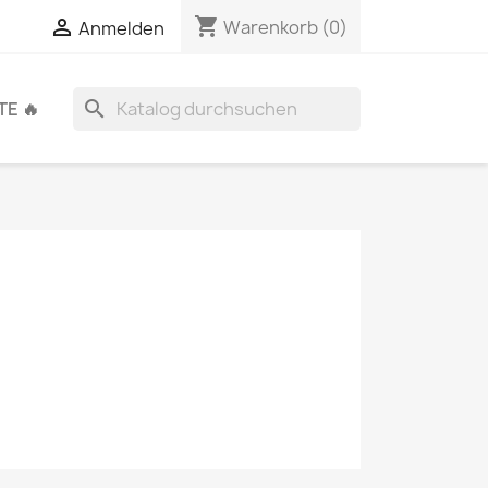
shopping_cart

Warenkorb
(0)
Anmelden
search
E 🔥