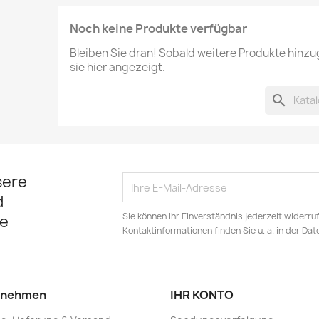
Noch keine Produkte verfügbar
Bleiben Sie dran! Sobald weitere Produkte hinz
sie hier angezeigt.
search
sere
d
Sie können Ihr Einverständnis jederzeit widerru
e
Kontaktinformationen finden Sie u. a. in der Da
rnehmen
IHR KONTO