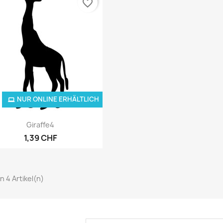
favorite_border
NUR ONLINE ERHÄLTLICH
Vorschau

Giraffe4
1,39 CHF
on 4 Artikel(n)