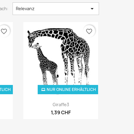

ach:
Relevanz
favorite_border
favorite_border
TLICH
NUR ONLINE ERHÄLTLICH
Vorschau

Giraffe3
1,39 CHF