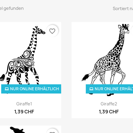
kel gefunden
Sortiert n
favorite_border
NUR ONLINE ERHÄLTLICH
NUR ONLINE ERHÄL
Vorschau
Vorschau


Giraffe1
Giraffe2
1,39 CHF
1,39 CHF