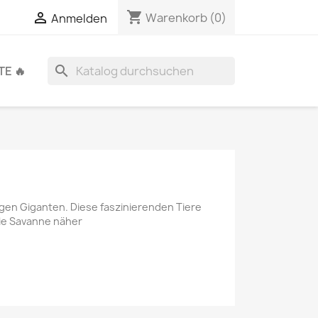
shopping_cart

Warenkorb
(0)
Anmelden
search
E 🔥
igen Giganten. Diese faszinierenden Tiere
ie Savanne näher