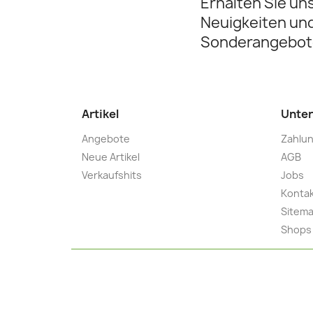
Erhalten Sie un
Neuigkeiten un
Sonderangebot
Artikel
Unte
Angebote
Zahlun
Neue Artikel
AGB
Verkaufshits
Jobs
Konta
Sitem
Shops