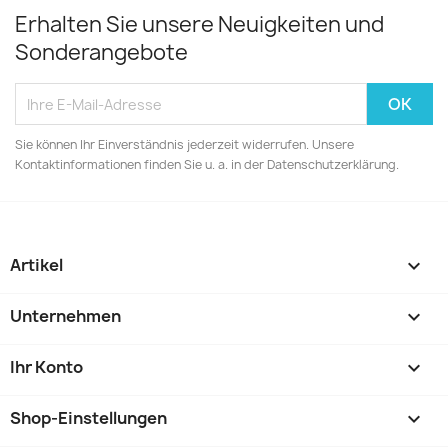
Erhalten Sie unsere Neuigkeiten und
Sonderangebote
Sie können Ihr Einverständnis jederzeit widerrufen. Unsere
Kontaktinformationen finden Sie u. a. in der Datenschutzerklärung.
Artikel

Unternehmen

Ihr Konto

Shop-Einstellungen
keyboard_arrow_down