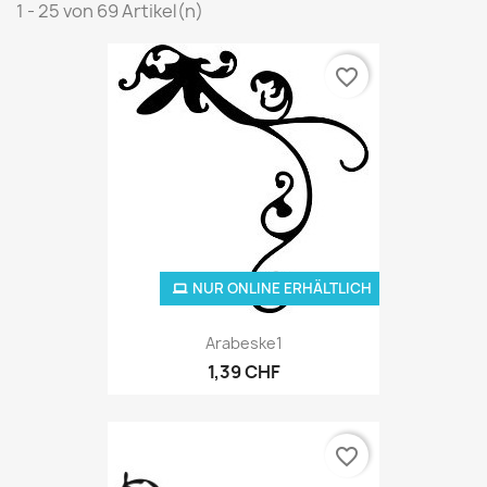
1 - 25 von 69 Artikel(n)
favorite_border
NUR ONLINE ERHÄLTLICH
Arabeske1
1,39 CHF
favorite_border