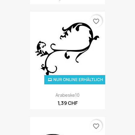
favorite_border
NUR ONLINE ERHÄLTLICH
Arabeske10
1,39 CHF
favorite_border