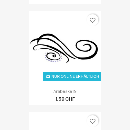
favorite_border
NUR ONLINE ERHÄLTLICH
Arabeske19
1,39 CHF
favorite_border