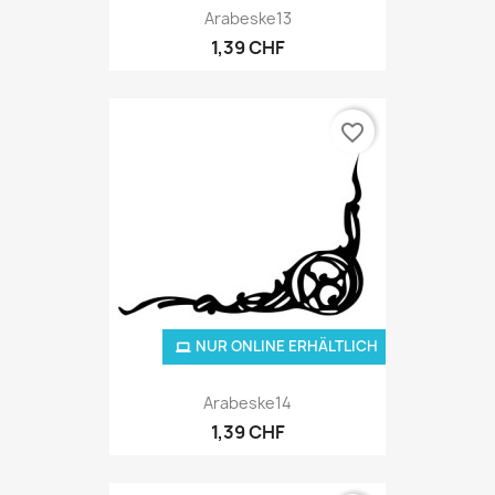
Arabeske13
1,39 CHF
favorite_border
NUR ONLINE ERHÄLTLICH
Arabeske14
1,39 CHF