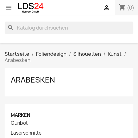
shopping_cart


(0)
search
Startseite
Foliendesign
Silhouetten
Kunst
Arabesken
ARABESKEN
MARKEN
Gunbot
Laserschnitte