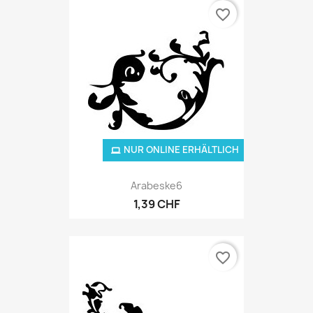
favorite_border
NUR ONLINE ERHÄLTLICH
Arabeske6
1,39 CHF
favorite_border