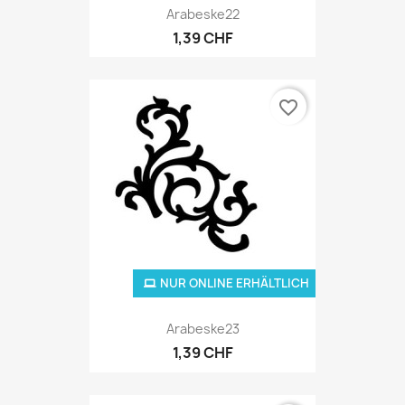
Arabeske22
1,39 CHF
favorite_border
NUR ONLINE ERHÄLTLICH
Arabeske23
1,39 CHF