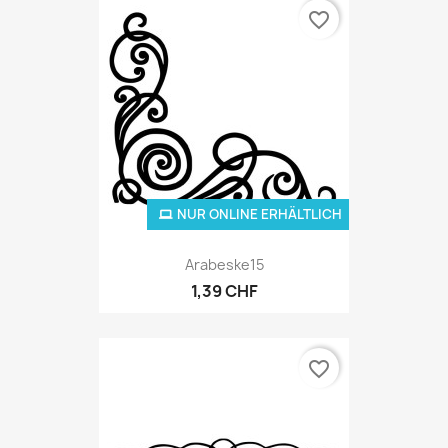
favorite_border
NUR ONLINE ERHÄLTLICH
Arabeske15
1,39 CHF
favorite_border