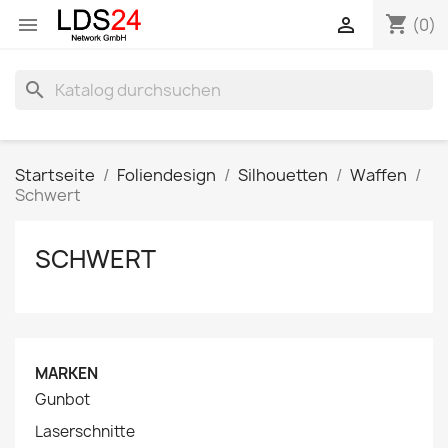
shopping_cart


(0)
search
Startseite
Foliendesign
Silhouetten
Waffen
Schwert
SCHWERT
MARKEN
Gunbot
Laserschnitte