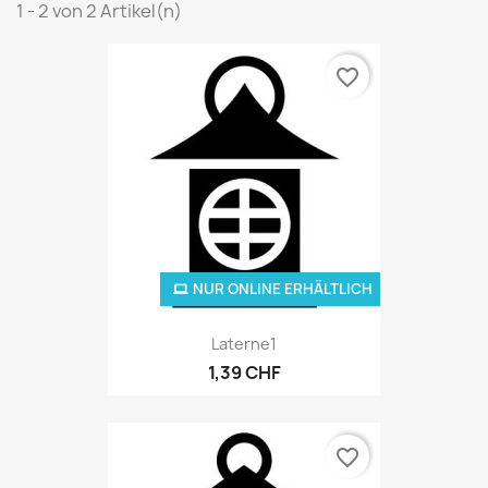
1 - 2 von 2 Artikel(n)
favorite_border
NUR ONLINE ERHÄLTLICH
Laterne1
1,39 CHF
favorite_border