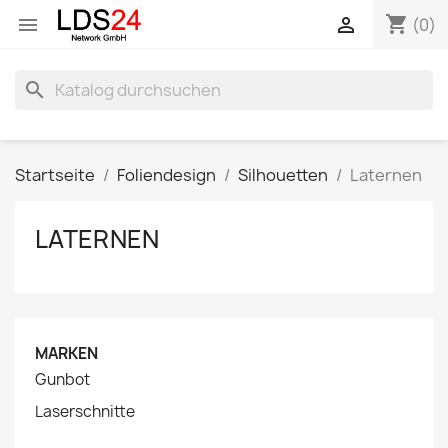
shopping_cart


(0)
search
Startseite
Foliendesign
Silhouetten
Laternen
LATERNEN
MARKEN
Gunbot
Laserschnitte