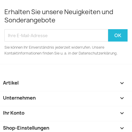
Erhalten Sie unsere Neuigkeiten und
Sonderangebote
Sie können Ihr Einverständnis jederzeit widerrufen. Unsere
Kontaktinformationen finden Sie u. a. in der Datenschutzerklärung.
Artikel

Unternehmen

Ihr Konto

Shop-Einstellungen
keyboard_arrow_down