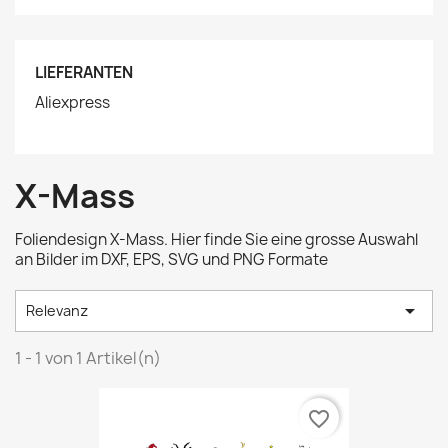
LIEFERANTEN
Aliexpress
X-Mass
Foliendesign X-Mass. Hier finde Sie eine grosse Auswahl
an Bilder im DXF, EPS, SVG und PNG Formate

Relevanz
1 - 1 von 1 Artikel(n)
favorite_border