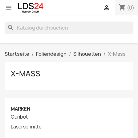
shopping_cart


(0)
search
Startseite
Foliendesign
Silhouetten
X-Mass
X-MASS
MARKEN
Gunbot
Laserschnitte