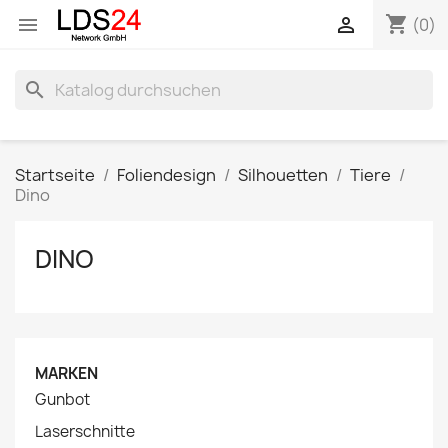
shopping_cart


(0)
search
Startseite
Foliendesign
Silhouetten
Tiere
Dino
DINO
MARKEN
Gunbot
Laserschnitte