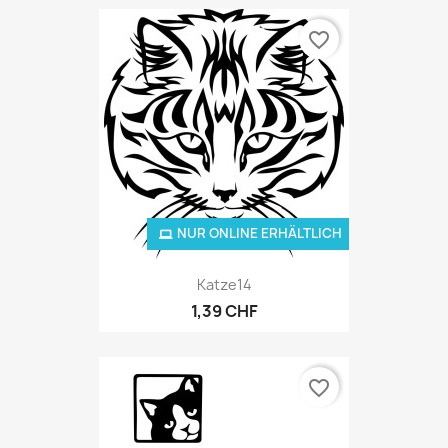
favorite_border
NUR ONLINE ERHÄLTLICH
Katze14
1,39 CHF
favorite_border