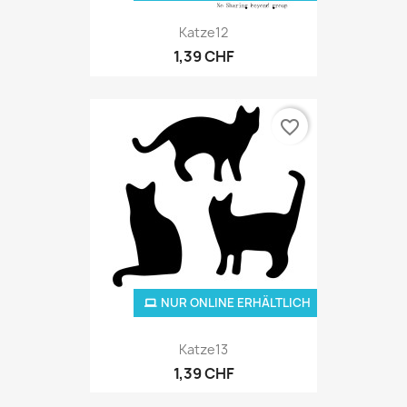
Katze12
1,39 CHF
favorite_border
NUR ONLINE ERHÄLTLICH
Katze13
1,39 CHF