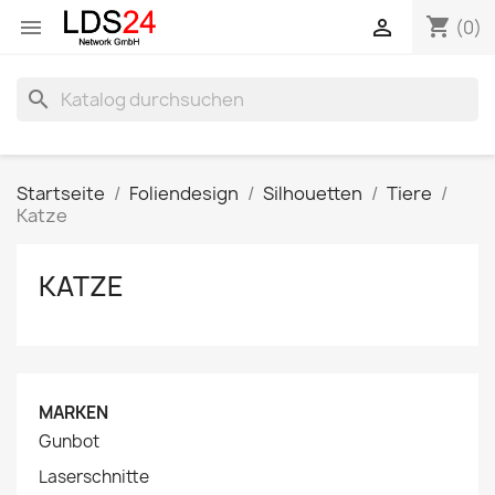
shopping_cart


(0)
search
Startseite
Foliendesign
Silhouetten
Tiere
Katze
KATZE
MARKEN
Gunbot
Laserschnitte