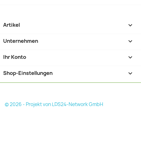
Artikel

Unternehmen

Ihr Konto

Shop-Einstellungen
keyboard_arrow_down
© 2026 - Projekt von LDS24-Network GmbH