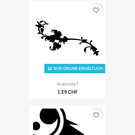
favorite_border
NUR ONLINE ERHÄLTLICH
Arabeske7
1,39 CHF
favorite_border