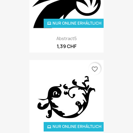
NUR ONLINE ERHÄLTLICH
Abstract5
1,39 CHF
favorite_border
NUR ONLINE ERHÄLTLICH