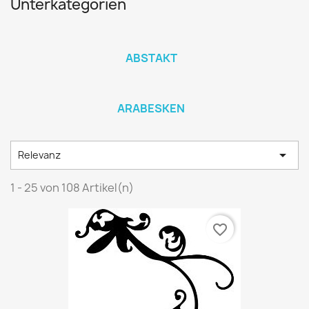
Unterkategorien
ABSTAKT
ARABESKEN

Relevanz
1 - 25 von 108 Artikel(n)
favorite_border