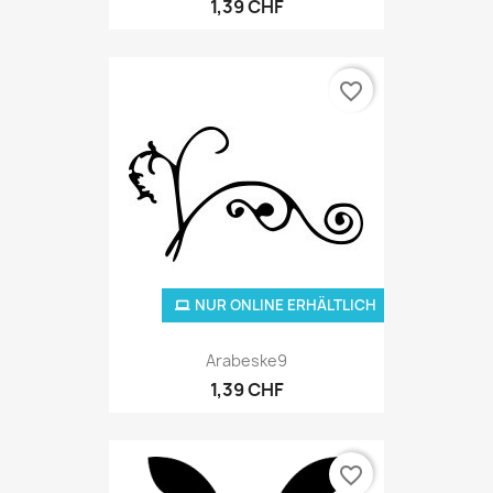
1,39 CHF
favorite_border
NUR ONLINE ERHÄLTLICH
Arabeske9
1,39 CHF
favorite_border