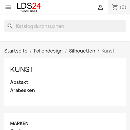
shopping_cart


(0)
search
Startseite
Foliendesign
Silhouetten
Kunst
KUNST
Abstakt
Arabesken
MARKEN