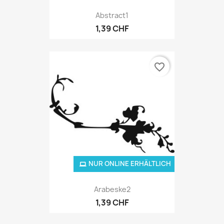
Abstract1
1,39 CHF
favorite_border
NUR ONLINE ERHÄLTLICH
Arabeske2
1,39 CHF