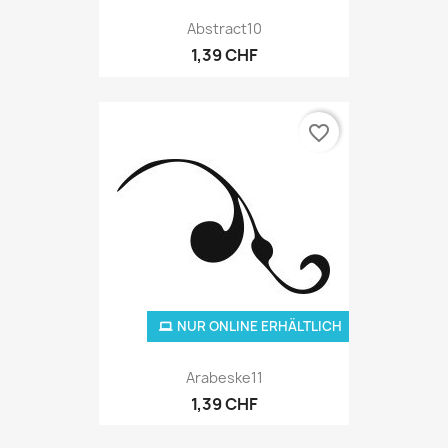
Abstract10
1,39 CHF
favorite_border
NUR ONLINE ERHÄLTLICH
Arabeske11
1,39 CHF