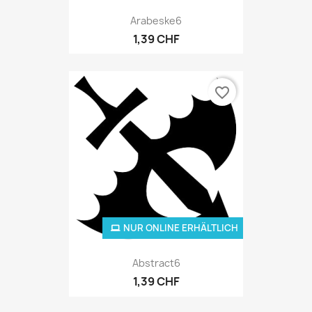
Arabeske6
1,39 CHF
favorite_border
NUR ONLINE ERHÄLTLICH
Abstract6
1,39 CHF