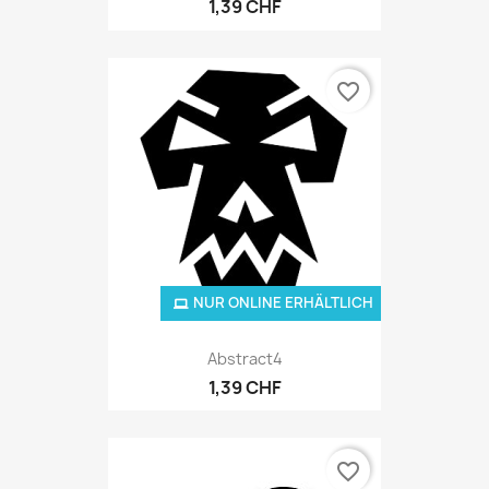
1,39 CHF
favorite_border
NUR ONLINE ERHÄLTLICH
Abstract4
1,39 CHF
favorite_border