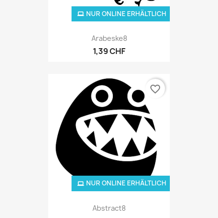
NUR ONLINE ERHÄLTLICH
Arabeske8
1,39 CHF
favorite_border
NUR ONLINE ERHÄLTLICH
Abstract8