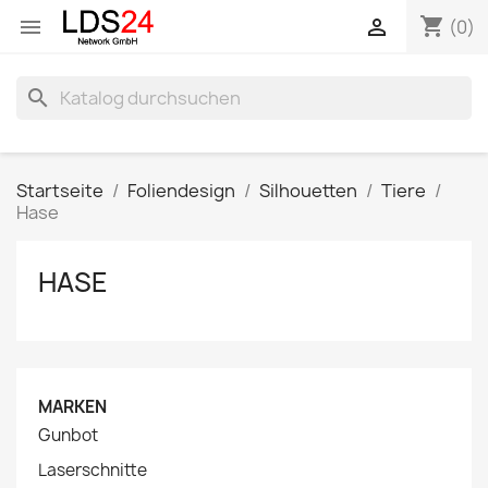
shopping_cart


(0)
search
Startseite
Foliendesign
Silhouetten
Tiere
Hase
HASE
MARKEN
Gunbot
Laserschnitte