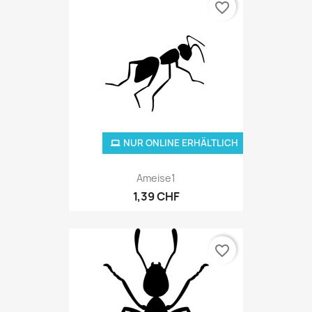
favorite_border
NUR ONLINE ERHÄLTLICH
Ameise1
1,39 CHF
favorite_border