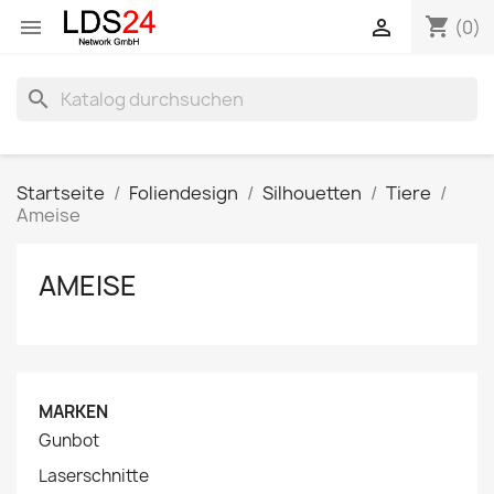
shopping_cart


(0)
search
Startseite
Foliendesign
Silhouetten
Tiere
Ameise
AMEISE
MARKEN
Gunbot
Laserschnitte